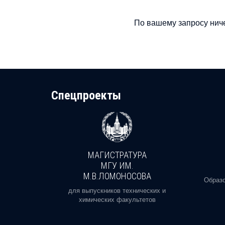
По вашему запросу ниче
Cпецпроекты
МАГИСТРАТУРА
И
МГУ ИМ.
М.В.ЛОМОНОСОВА
, реальное
Образо
орая есть
для выпускников технических и
химических факультетов