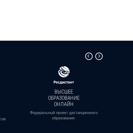
ВЫСШЕЕ
ОБРАЗОВАНИЕ
ОНЛАЙН
Пройди
профе
Федеральный проект дистанционного
образования.
сов.