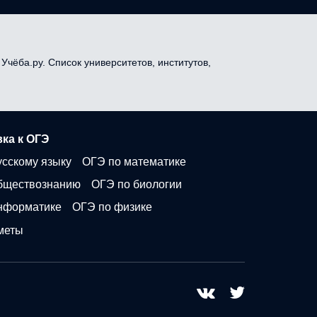
Учёба.ру. Список университетов, институтов,
ка к ОГЭ
усскому языку
ОГЭ по математике
бществознанию
ОГЭ по биологии
нформатике
ОГЭ по физике
меты