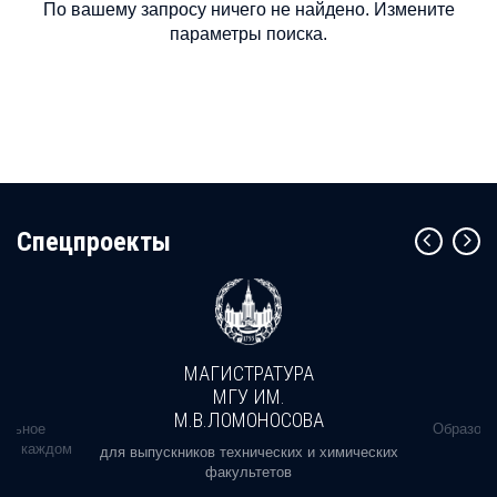
По вашему запросу ничего не найдено. Измените
параметры поиска.
Cпецпроекты
МАГИСТРАТУРА
МГУ ИМ.
М.В.ЛОМОНОСОВА
альное
Образова
ь в каждом
для выпускников технических и химических
факультетов