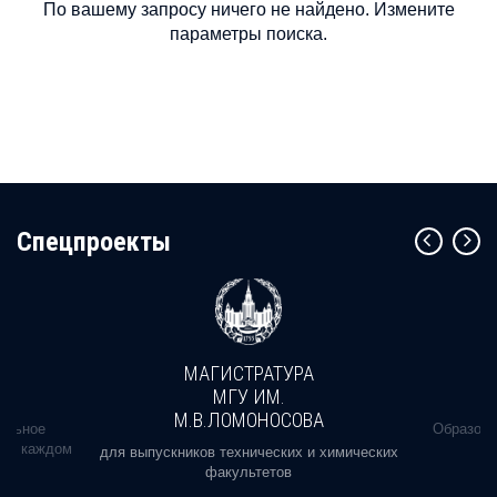
По вашему запросу ничего не найдено. Измените
параметры поиска.
Cпецпроекты
МАГИСТРАТУРА
МГУ ИМ.
М.В.ЛОМОНОСОВА
альное
Образова
ь в каждом
для выпускников технических и химических
факультетов