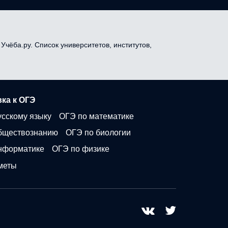
Учёба.ру. Список университетов, институтов,
ка к ОГЭ
усскому языку
ОГЭ по математике
бществознанию
ОГЭ по биологии
нформатике
ОГЭ по физике
меты