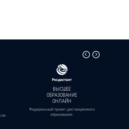
ВЫСШЕЕ
ОБРАЗОВАНИЕ
ОНЛАЙН
Пройди
профе
Федеральный проект дистанционного
образования.
сов.