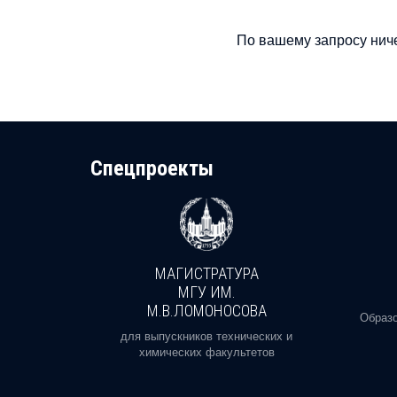
По вашему запросу ниче
Cпецпроекты
МАГИСТРАТУРА
И
МГУ ИМ.
М.В.ЛОМОНОСОВА
, реальное
Образо
орая есть
для выпускников технических и
химических факультетов