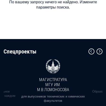
По вашему запросу ничего не найдено. Измените
параметры поиска.
Cпецпроекты
МАГИСТРАТУРА
МГУ ИМ.
М.В.ЛОМОНОСОВА
альное
Образова
ь в каждом
для выпускников технических и химических
факультетов