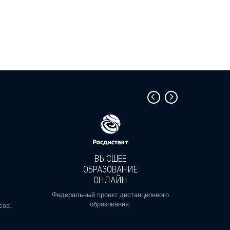
ВЫСШЕЕ
ОБРАЗОВАНИЕ
ОНЛАЙН
Пройди
профе
Федеральный проект дистанционного
образования.
сов.