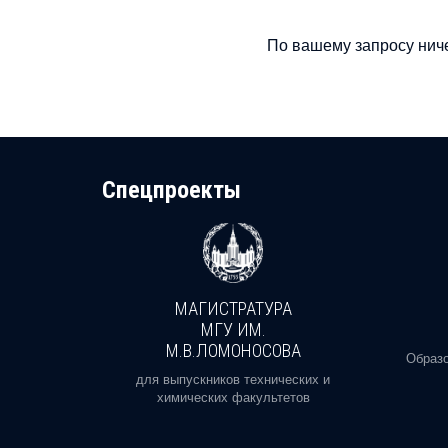
По вашему запросу ниче
Cпецпроекты
МАГИСТРАТУРА
И
МГУ ИМ.
М.В.ЛОМОНОСОВА
, реальное
Образо
орая есть
для выпускников технических и
химических факультетов