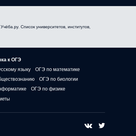
Учёба.ру. Список университетов, институтов,
ка к ОГЭ
усскому языку
ОГЭ по математике
бществознанию
ОГЭ по биологии
нформатике
ОГЭ по физике
меты