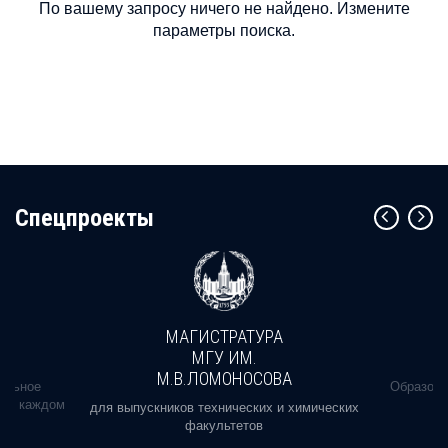
По вашему запросу ничего не найдено. Измените
параметры поиска.
Cпецпроекты
МАГИСТРАТУРА
МГУ ИМ.
М.В.ЛОМОНОСОВА
альное
Образова
ь в каждом
для выпускников технических и химических
факультетов