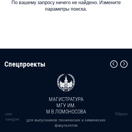
По вашему запросу ничего не найдено. Измените
параметры поиска.
Cпецпроекты
МАГИСТРАТУРА
МГУ ИМ.
М.В.ЛОМОНОСОВА
альное
Образова
ь в каждом
для выпускников технических и химических
факультетов