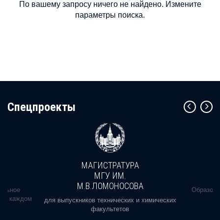
По вашему запросу ничего не найдено. Измените
параметры поиска.
Cпецпроекты
МАГИСТРАТУРА
МГУ ИМ.
М.В.ЛОМОНОСОВА
альное
Образова
ь в каждом
для выпускников технических и химических
факультетов