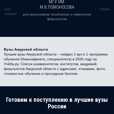
МГУ ИМ.
М.В.ЛОМОНОСОВА
альное
Образова
ь в каждом
для выпускников технических и химических
факультетов
Вузы Амурской области
Лучшие вузы Амурской области – найден 1 вуз и 1 программа
обучения (бакалавриата, специалитета) в 2026 году на
Учёба.ру. Список университетов, институтов, академий,
факультетов Амурской области с адресами, отзывами, фото,
стоимостью обучения и проходным баллом.
Готовим к поступлению в лучшие вузы
России