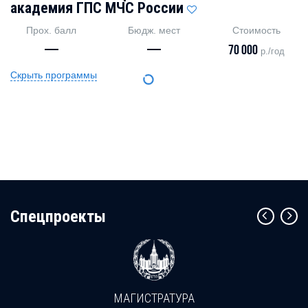
академия ГПС МЧС России
Прох. балл
Бюдж. мест
Стоимость
—
—
70 000
р./год
Скрыть программы
Cпецпроекты
МАГИСТРАТУРА