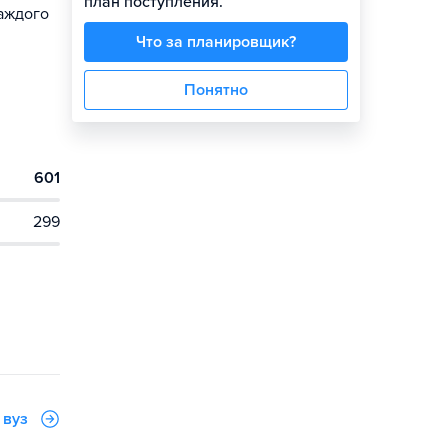
план поступления.
каждого
Что за планировщик?
Понятно
601
299
 вуз