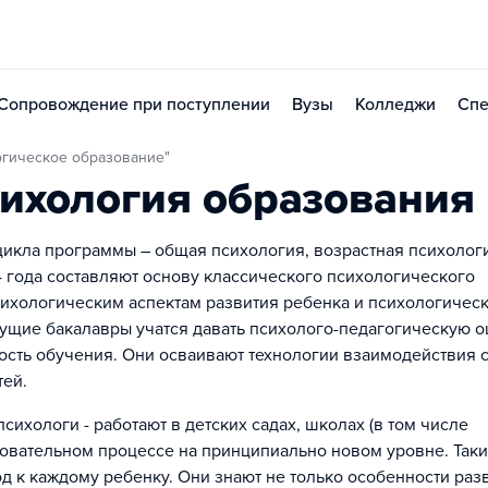
Сопровождение при поступлении
Вузы
Колледжи
Спе
огическое образование"
ихология образования
кла программы – общая психология, возрастная психолог
4 года составляют основу классического психологического
сихологическим аспектам развития ребенка и психологичес
ущие бакалавры учатся давать психолого-педагогическую о
ость обучения. Они осваивают технологии взаимодействия 
тей.
ихологи - работают в детских садах, школах (в том числе
зовательном процессе на принципиально новом уровне. Так
д к каждому ребенку. Они знают не только особенности раз