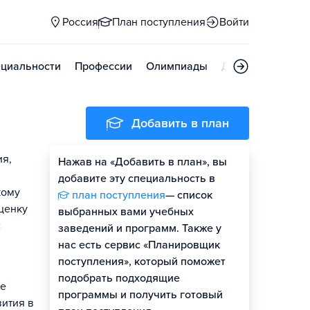
Россия
План поступления
Войти
циальности
Профессии
Олимпиады
Дни открытых д
Добавить в план
ия,
Нажав на «Добавить в план», вы
добавите эту специальность в
кому
план поступления
— список
ценку
выбранных вами учебных
с
заведений и программ. Также у
нас есть сервис «Планировщик
поступления», который поможет
подобрать подходящие
ие
программы и получить готовый
вития в