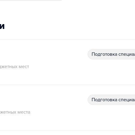
и
подготовка специ
джетных мест
подготовка специ
жетных места