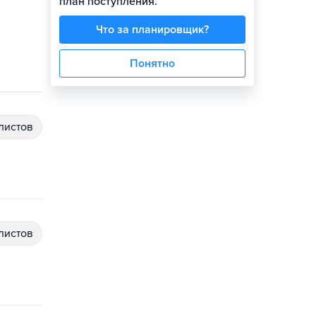
план поступления.
Что за планировщик?
Понятно
алистов
алистов