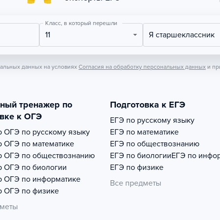
Класс, в который перешли
11
Я старшеклассник
нальных данных на условиях
Согласия на обработку персональных данных
и пр
тный тренажер по
Подготовка к ЕГЭ
вке к ОГЭ
ЕГЭ по русскому языку
р
ОГЭ по русскому языку
ЕГЭ по математике
р
ОГЭ по математике
ЕГЭ по обществознанию
р
ОГЭ по обществознанию
ЕГЭ по биологии
ЕГЭ по инфо
р
ОГЭ по биологии
ЕГЭ по физике
р
ОГЭ по информатике
Все предметы
р
ОГЭ по физике
дметы