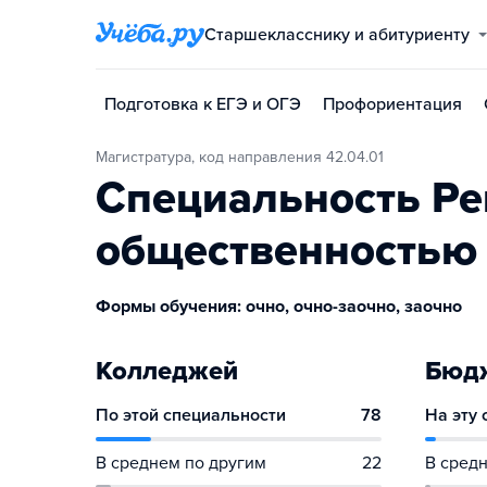
Старшекласснику и абитуриенту
Подготовка к ЕГЭ и ОГЭ
Профориентация
Магистратура, код направления 42.04.01
Специальность Ре
общественностью
Формы обучения: очно, очно-заочно, заочно
Колледжей
Бюдж
По этой специальности
78
На эту
В среднем по другим
22
В средн