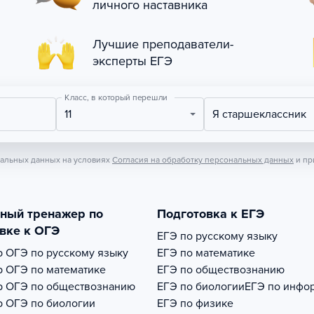
личного наставника
Лучшие преподаватели-
эксперты ЕГЭ
Класс, в который перешли
11
Я старшеклассник
нальных данных на условиях
Согласия на обработку персональных данных
и пр
тный тренажер по
Подготовка к ЕГЭ
вке к ОГЭ
ЕГЭ по русскому языку
р
ОГЭ по русскому языку
ЕГЭ по математике
р
ОГЭ по математике
ЕГЭ по обществознанию
р
ОГЭ по обществознанию
ЕГЭ по биологии
ЕГЭ по инфо
р
ОГЭ по биологии
ЕГЭ по физике