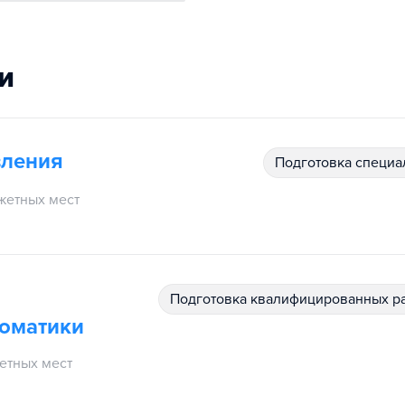
и
вления
подготовка специ
жетных мест
подготовка квалифицированных р
томатики
етных мест