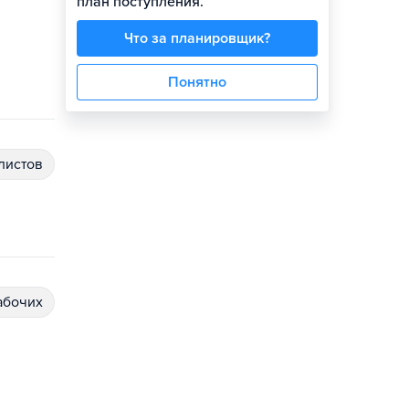
план поступления.
Что за планировщик?
Понятно
алистов
абочих