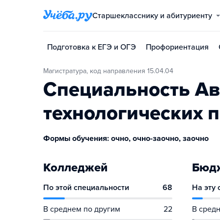
Старшекласснику и абитуриенту
Подготовка к ЕГЭ и ОГЭ
Профориентация
Магистратура, код направления 15.04.04
Специальность Ав
технологических 
Формы обучения: очно, очно-заочно, заочно
Колледжей
Бюдж
По этой специальности
68
На эту
В среднем по другим
22
В средн