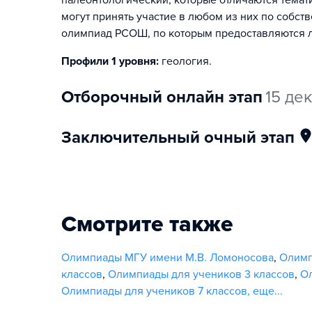
палеонтологический, которые отличаются тема
могут принять участие в любом из них по собст
олимпиад РСОШ, по которым предоставляются л
Профили 1 уровня:
геология
.
отборочный онлайн этап
15 де
заключительный очный этап
Смотрите также
Олимпиады МГУ имени М.В. Ломоносова
,
Олимп
классов
,
Олимпиады для учеников 3 классов
,
Ол
Олимпиады для учеников 7 классов
,
еще...