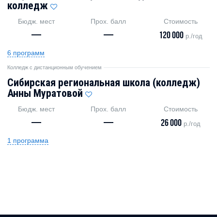
колледж
Бюдж. мест
Прох. балл
Стоимость
—
—
120 000
р./год
6 программ
Колледж с дистанционным обучением
Сибирская региональная школа (колледж)
Анны Муратовой
Бюдж. мест
Прох. балл
Стоимость
—
—
26 000
р./год
1 программа