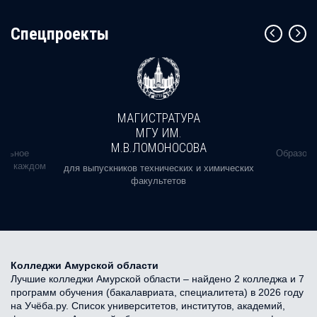
Cпецпроекты
МАГИСТРАТУРА
МГУ ИМ.
М.В.ЛОМОНОСОВА
альное
Образова
ь в каждом
для выпускников технических и химических
факультетов
Колледжи Амурской области
Лучшие колледжи Амурской области – найдено 2 колледжа и 7
программ обучения (бакалавриата, специалитета) в 2026 году
на Учёба.ру. Список университетов, институтов, академий,