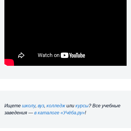
Ищете
школу
,
вуз
,
колледж
или
курсы
? Все учебные
заведения —
в каталоге «Учёба.ру»
!