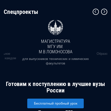
Cпецпроекты
МАГИСТРАТУРА
МГУ ИМ.
М.В.ЛОМОНОСОВА
альное
Образова
ь в каждом
для выпускников технических и химических
факультетов
Готовим к поступлению в лучшие вузы
России
Бесплатный пробный урок