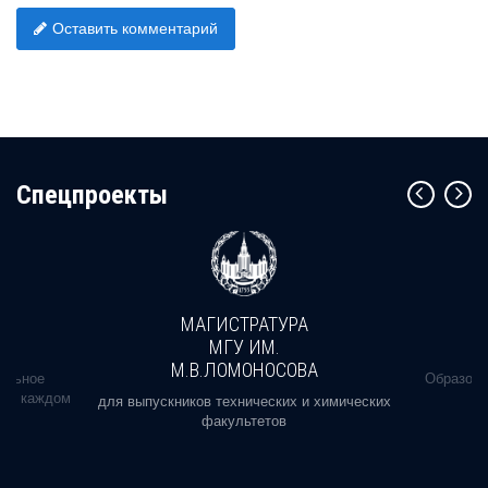
Оставить комментарий
Cпецпроекты
МАГИСТРАТУРА
МГУ ИМ.
М.В.ЛОМОНОСОВА
альное
Образова
ь в каждом
для выпускников технических и химических
факультетов