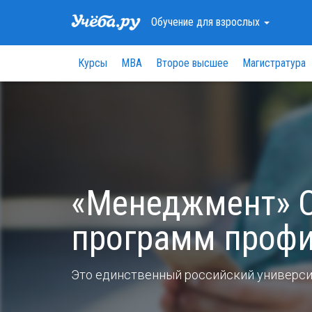
Обучение
для взрослых
Курсы
МВА
Второе высшее
Магистратура
«Менеджмент» С
программ профи
Это единственный российский университ