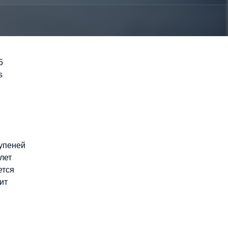
5
s
тупеней
лет
ется
ит