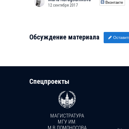
Вконтакте
12 сентября 2017
Обсуждение материала
Оставит
Cпецпроекты
МАГИСТРАТУРА
И
МГУ ИМ.
М.В.ЛОМОНОСОВА