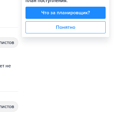
план поступления.
Что за планировщик?
Понятно
алистов
ет не
алистов