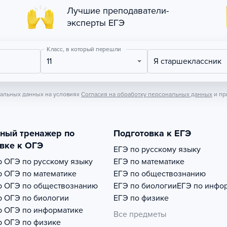
Лучшие преподаватели-
эксперты ЕГЭ
Класс, в который перешли
11
Я старшеклассник
нальных данных на условиях
Согласия на обработку персональных данных
и пр
тный тренажер по
Подготовка к ЕГЭ
вке к ОГЭ
ЕГЭ по русскому языку
р
ОГЭ по русскому языку
ЕГЭ по математике
р
ОГЭ по математике
ЕГЭ по обществознанию
р
ОГЭ по обществознанию
ЕГЭ по биологии
ЕГЭ по инфо
р
ОГЭ по биологии
ЕГЭ по физике
р
ОГЭ по информатике
Все предметы
р
ОГЭ по физике