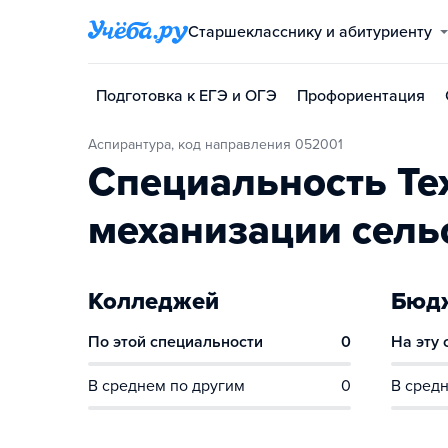
Старшекласснику и абитуриенту
Подготовка к ЕГЭ и ОГЭ
Профориентация
Аспирантура, код направления 052001
Специальность Те
механизации сель
Колледжей
Бюдж
По этой специальности
0
На эту
В среднем по другим
0
В средн