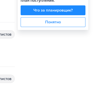
план поступления.
Что за планировщик?
Понятно
алистов
алистов