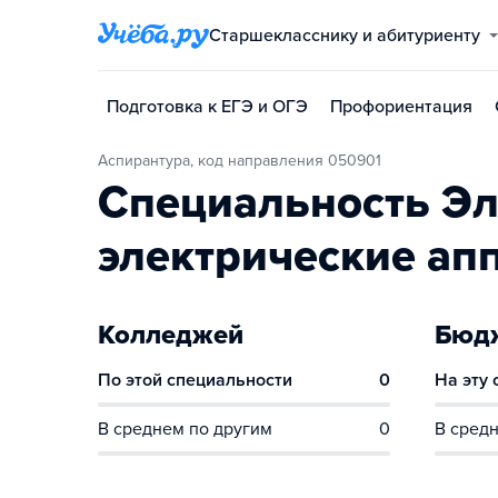
Старшекласснику и абитуриенту
Подготовка к ЕГЭ и ОГЭ
Профориентация
Аспирантура, код направления 050901
Специальность Эл
электрические ап
Колледжей
Бюдж
По этой специальности
0
На эту
В среднем по другим
0
В средн