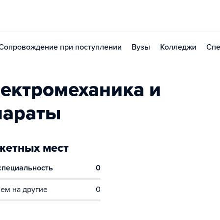
Сопровождение при поступлении
Вузы
Колледжи
Спе
ектромеханика и
параты
етных мест
 специальность
0
ем на другие
0