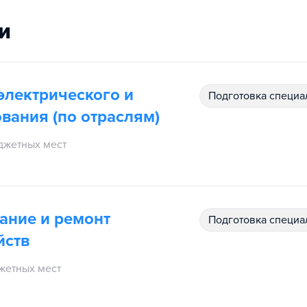
и
электрического и
подготовка специ
вания (по отраслям)
джетных мест
ание и ремонт
подготовка специ
йств
жетных мест