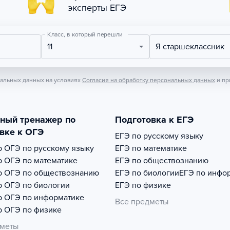
эксперты ЕГЭ
Класс, в который перешли
11
Я старшеклассник
нальных данных на условиях
Согласия на обработку персональных данных
и пр
тный тренажер по
Подготовка к ЕГЭ
вке к ОГЭ
ЕГЭ по русскому языку
р
ОГЭ по русскому языку
ЕГЭ по математике
р
ОГЭ по математике
ЕГЭ по обществознанию
р
ОГЭ по обществознанию
ЕГЭ по биологии
ЕГЭ по инфо
р
ОГЭ по биологии
ЕГЭ по физике
р
ОГЭ по информатике
Все предметы
р
ОГЭ по физике
дметы